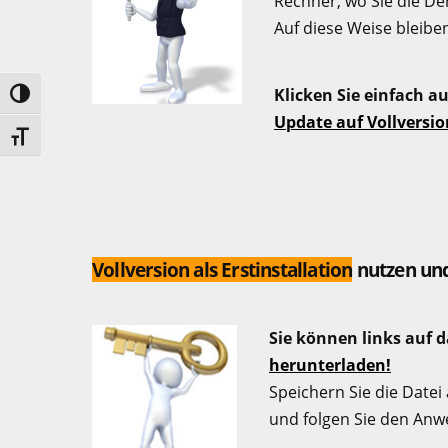
Rechner, wo Sie die De
Auf diese Weise bleibe
Klicken Sie einfach au
UMSCHALTEN AUF HOHE KONTRASTE
Update auf Vollvers
SCHRIFT VERGRÖSSERN
Vollversion als Erstinstallation
nutzen und
Sie können links auf d
herunterladen!
Speichern Sie die Datei
und folgen Sie den Anw