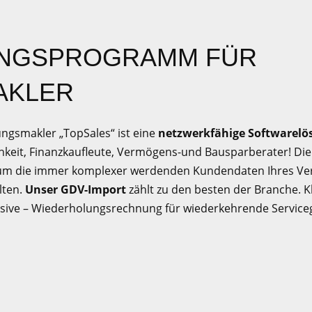
NGSPROGRAMM FÜR
AKLER
ngsmakler „TopSales“ ist eine
netzwerkfähige Softwarelö
hkeit, Finanzkaufleute, Vermögens-und Bausparberater! Die
um die immer komplexer werdenden Kundendaten Ihres Vers
lten.
Unser GDV-Import
zählt zu den besten der Branche. Kl
usive – Wiederholungsrechnung für wiederkehrende Servic