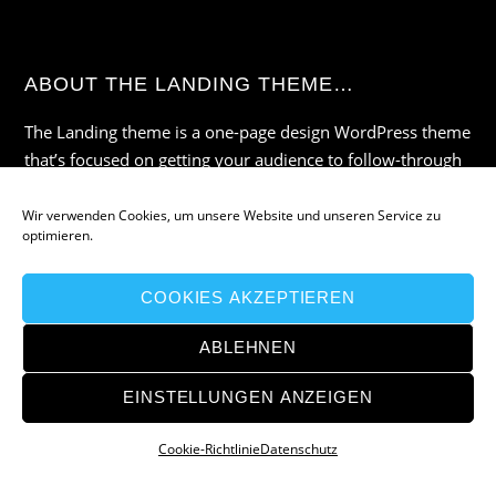
ABOUT THE LANDING THEME…
The Landing theme is a one-page design WordPress theme
that’s focused on getting your audience to follow-through
with your call-to-action. Built to work seamlessly with our
drag & drop Builder plugin, it gives you the ability to
Wir verwenden Cookies, um unsere Website und unseren Service zu
optimieren.
customize the look and feel of your content.
COOKIES AKZEPTIEREN
Twitter
Facebook
Google
ABLEHNEN
EINSTELLUNGEN ANZEIGEN
©
TopSales Premium Maklerverwaltungsprogramm
2026
Cookie-Richtlinie
Datenschutz
Powered by
WordPress
•
Themify WordPress Themes